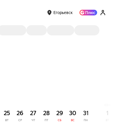
Егорьевск
СЕНТЯБРЬ
25
26
27
28
29
30
31
1
2
ВТ
СР
ЧТ
ПТ
СБ
ВС
ПН
ВТ
СР