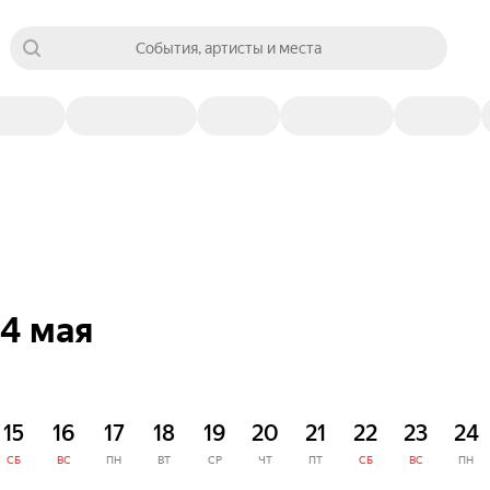
События, артисты и места
4 мая
15
16
17
18
19
20
21
22
23
24
СБ
ВС
ПН
ВТ
СР
ЧТ
ПТ
СБ
ВС
ПН