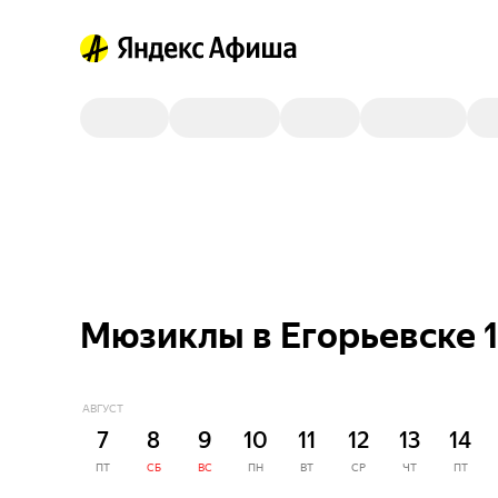
Мюзиклы в Егорьевске 1
АВГУСТ
7
8
9
10
11
12
13
14
ПТ
СБ
ВС
ПН
ВТ
СР
ЧТ
ПТ