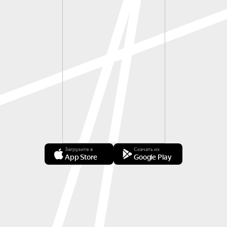
Загрузите в
Скачать из
App Store
Google Play