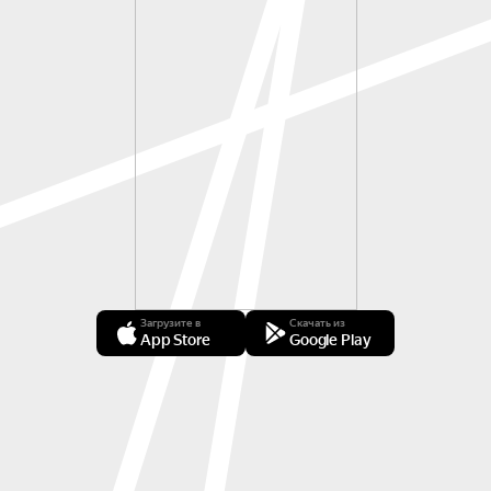
Загрузите в
Скачать из
App Store
Google Play