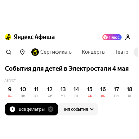
Сертификаты
Концерты
Театр
События для детей в Электростали 4 мая
АВГУСТ
9
10
11
12
13
14
15
16
17
18
ВС
ПН
ВТ
СР
ЧТ
ПТ
СБ
ВС
ПН
ВТ
Все фильтры
Тип события
1