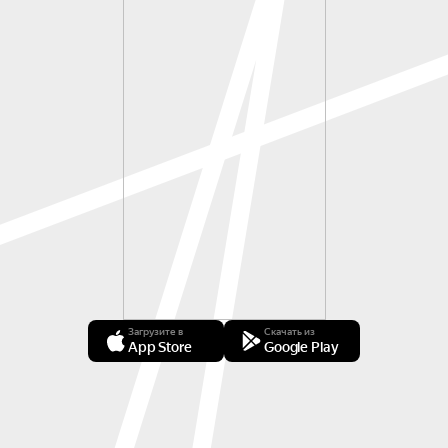
Загрузите в
Скачать из
App Store
Google Play