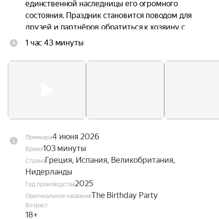
единственной наследницы его огромного 
состояния. Праздник становится поводом для 
друзей и партнёров обратиться к хозяину с 
просьбами и решить за его счёт свои проблемы. 
1 час 43 минуты
Но и сам Маркос готовится к важному решению, 
которое должно определить будущее дочери. 
Однако у Софии есть своя тайна и своя цель. И 
когда ночь становится всё более шумной и 
безудержной, семейный конфликт выходит на 
поверхность.
4 июня 2026
Премьера
103 минуты
Время
Греция, Испания, Великобритания,
Страна
Нидерланды
2025
Год производства
The Birthday Party
Оригинальное название
Возраст
18+