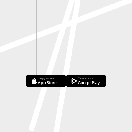
Загрузите в
Скачать из
App Store
Google Play