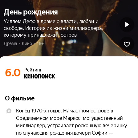
День рождения
Уиллем Дефо в драме о власти, любви и
свободе. История из жизни миллиардера,
которому принадлежит остров
Драма  •  Кино  •  18+
6.0
Рейтинг
О фильме
Конец 1970-х годов. На частном острове в 
Средиземном море Маркос, могущественный 
миллиардер, устраивает роскошную вечеринку 
по случаю дня рождения дочери Софии — 