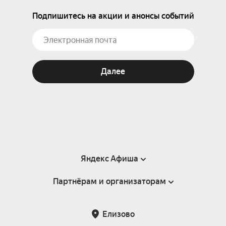
Подпишитесь на акции и анонсы событий
Далее
Яндекс Афиша
Партнёрам и организаторам
Справка
Пользовательское соглашение
Партнёрам и организаторам мероприятий
Елизово
Подарочные сертификаты
Билетная система Яндекс Билеты