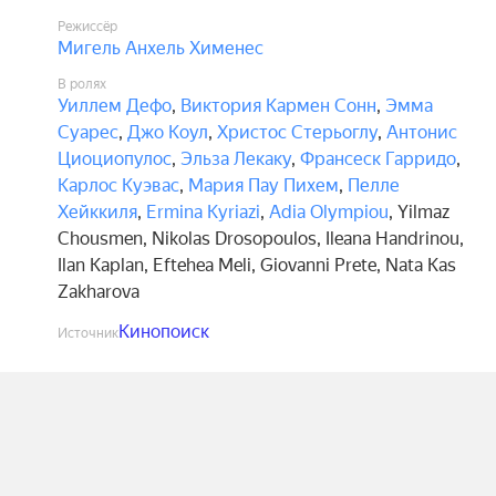
Режиссёр
Мигель Анхель Хименес
В ролях
Уиллем Дефо
,
Виктория Кармен Сонн
,
Эмма
Суарес
,
Джо Коул
,
Христос Стерьоглу
,
Антонис
Циоциопулос
,
Эльза Лекаку
,
Франсеск Гарридо
,
Карлос Куэвас
,
Мария Пау Пихем
,
Пелле
Хейккиля
,
Ermina Kyriazi
,
Adia Olympiou
,
Yilmaz
Chousmen
,
Nikolas Drosopoulos
,
Ileana Handrinou
,
Ilan Kaplan
,
Eftehea Meli
,
Giovanni Prete
,
Nata Kas
Zakharova
Кинопоиск
Источник