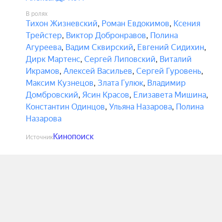
В ролях
Тихон Жизневский
,
Роман Евдокимов
,
Ксения
Трейстер
,
Виктор Добронравов
,
Полина
Агуреева
,
Вадим Сквирский
,
Евгений Сидихин
,
Дирк Мартенс
,
Сергей Липовский
,
Виталий
Икрамов
,
Алексей Васильев
,
Сергей Гуровень
,
Максим Кузнецов
,
Злата Гулюк
,
Владимир
Домбровский
,
Ясин Красов
,
Елизавета Мишина
,
Константин Одинцов
,
Ульяна Назарова
,
Полина
Назарова
Кинопоиск
Источник