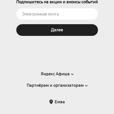
Подпишитесь на акции и анонсы событий
Далее
Яндекс Афиша
Партнёрам и организаторам
Справка
Пользовательское соглашение
Партнёрам и организаторам мероприятий
Емва
Подарочные сертификаты
Билетная система Яндекс Билеты
Возврат билетов