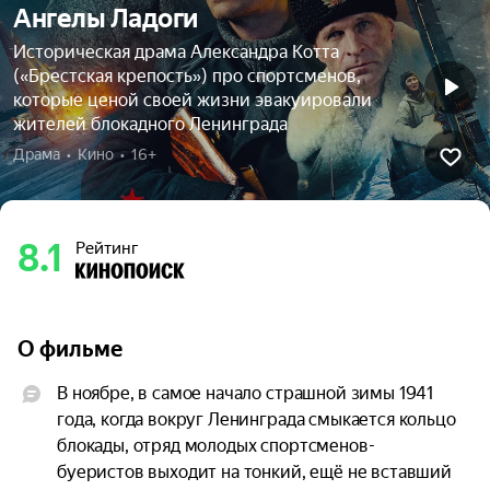
Ангелы Ладоги
Историческая драма Александра Котта
(«Брестская крепость») про спортсменов,
которые ценой своей жизни эвакуировали
жителей блокадного Ленинграда
Драма  •  Кино  •  16+
8.1
Рейтинг
О фильме
В ноябре, в самое начало страшной зимы 1941 
года, когда вокруг Ленинграда смыкается кольцо 
блокады, отряд молодых спортсменов-
буеристов выходит на тонкий, ещё не вставший 