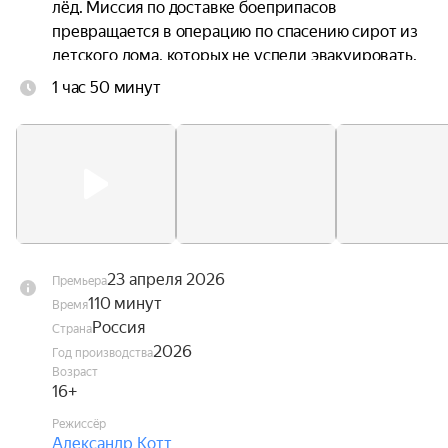
лёд. Миссия по доставке боеприпасов 
превращается в операцию по спасению сирот из 
детского дома, которых не успели эвакуировать. 
Бывшие соперники в спорте по регатам теперь 
1 час 50 минут
должны превратиться в настоящую единую 
команду, чтобы выжить самим и подарить 
надежду всем остальным.

Фильм открытия 48-го Московского 
международного кинофестиваля (2026).
23 апреля 2026
Премьера
110 минут
Время
Россия
Страна
2026
Год производства
Возраст
16+
Режиссёр
Александр Котт