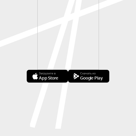
Загрузите в
Скачать из
App Store
Google Play