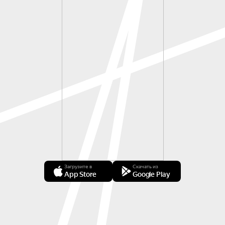
Загрузите в
Скачать из
App Store
Google Play