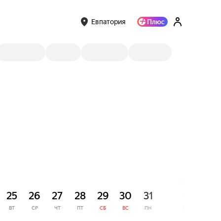
Евпатория
СЕНТЯБРЬ
25
26
27
28
29
30
31
1
2
ВТ
СР
ЧТ
ПТ
СБ
ВС
ПН
ВТ
СР