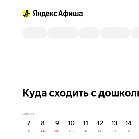
Куда сходить с дошкол
АВГУСТ
7
8
9
10
11
12
13
14
ПТ
СБ
ВС
ПН
ВТ
СР
ЧТ
ПТ