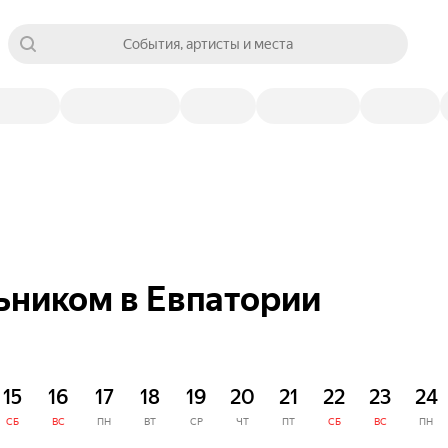
События, артисты и места
ьником в Евпатории
15
16
17
18
19
20
21
22
23
24
СБ
ВС
ПН
ВТ
СР
ЧТ
ПТ
СБ
ВС
ПН