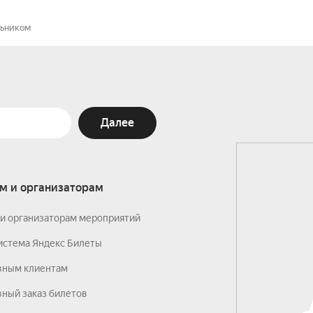
льником
Далее
м и организаторам
и организаторам мероприятий
истема Яндекс Билеты
вным клиентам
ный заказ билетов