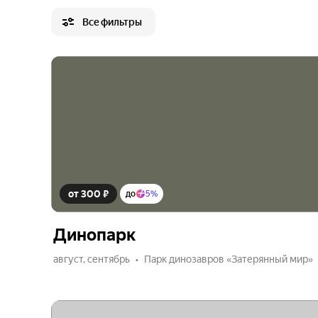
Все фильтры
от 300 ₽
до
5%
Динопарк
август, сентябрь
Парк динозавров «Затерянный мир»