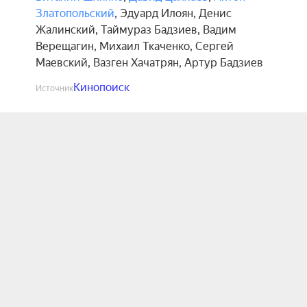
Златопольский
,
Эдуард Илоян
,
Денис
Жалинский
,
Таймураз Бадзиев
,
Вадим
Верещагин
,
Михаил Ткаченко
,
Сергей
Маевский
,
Вазген Хачатрян
,
Артур Бадзиев
Кинопоиск
Источник