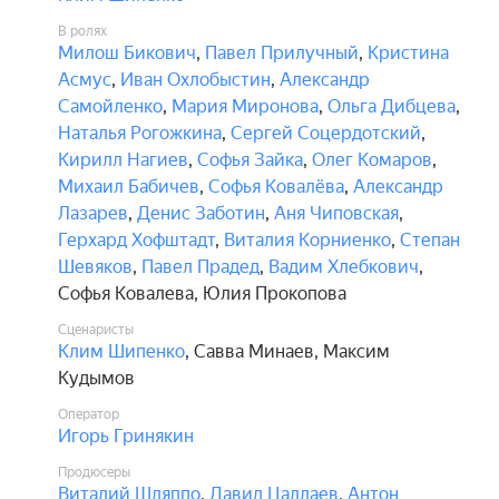
В ролях
Милош Бикович
,
Павел Прилучный
,
Кристина
Асмус
,
Иван Охлобыстин
,
Александр
Самойленко
,
Мария Миронова
,
Ольга Дибцева
,
Наталья Рогожкина
,
Сергей Соцердотский
,
Кирилл Нагиев
,
Софья Зайка
,
Олег Комаров
,
Михаил Бабичев
,
Софья Ковалёва
,
Александр
Лазарев
,
Денис Заботин
,
Аня Чиповская
,
Герхард Хофштадт
,
Виталия Корниенко
,
Степан
Шевяков
,
Павел Прадед
,
Вадим Хлебкович
,
Софья Ковалева
,
Юлия Прокопова
Сценаристы
Клим Шипенко
,
Савва Минаев
,
Максим
Кудымов
Оператор
Игорь Гринякин
Продюсеры
Виталий Шляппо
,
Давид Цаллаев
,
Антон