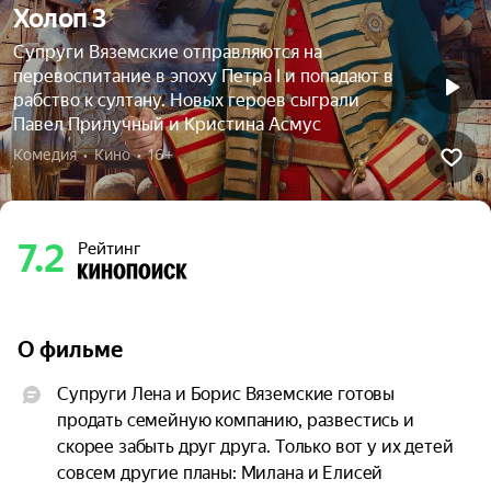
Холоп 3
Супруги Вяземские отправляются на
перевоспитание в эпоху Петра I и попадают в
рабство к султану. Новых героев сыграли
Павел Прилучный и Кристина Асмус
Комедия  •  Кино  •  16+
7.2
Рейтинг
О фильме
Супруги Лена и Борис Вяземские готовы 
продать семейную компанию, развестись и 
скорее забыть друг друга. Только вот у их детей 
совсем другие планы: Милана и Елисей 