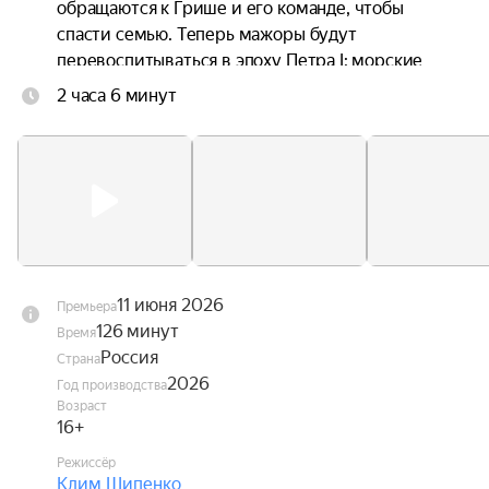
обращаются к Грише и его команде, чтобы 
спасти семью. Теперь мажоры будут 
перевоспитываться в эпоху Петра I: морские 
приключения и опасности заставят их 
2 часа 6 минут
переосмыслить своё собственное прошлое и 
осознать, что нет ничего важнее семьи.
11 июня 2026
Премьера
126 минут
Время
Россия
Страна
2026
Год производства
Возраст
16+
Режиссёр
Клим Шипенко