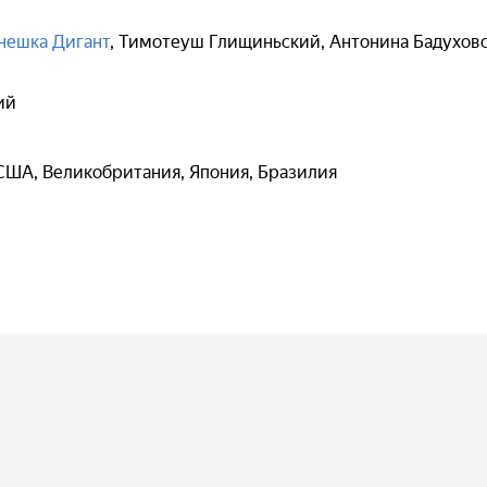
нешка Дигант
,
Тимотеуш Глищиньский
,
Антонина Бадухов
ий
 США, Великобритания, Япония, Бразилия