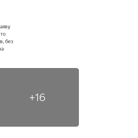
аяву 
то 
, без 
а 
+16