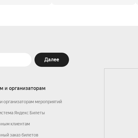
Далее
м и организаторам
и организаторам мероприятий
истема Яндекс Билеты
вным клиентам
ный заказ билетов