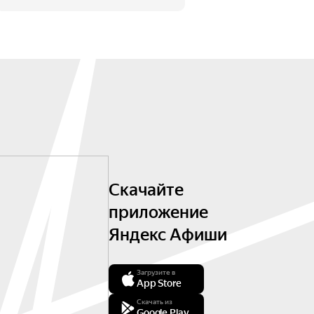
Скачайте
приложение
Яндекс Афиши
Загрузите в
App Store
Скачать из
Google Play