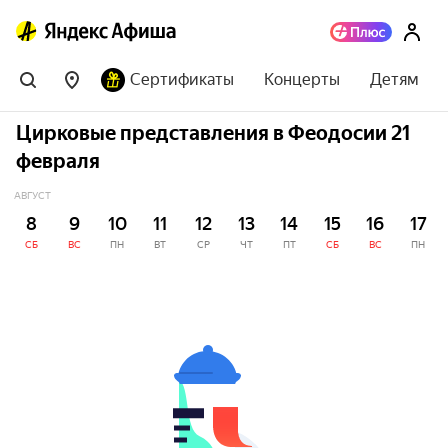
Сертификаты
Концерты
Детям
Цирковые представления в Феодосии 21
февраля
АВГУСТ
8
9
10
11
12
13
14
15
16
17
СБ
ВС
ПН
ВТ
СР
ЧТ
ПТ
СБ
ВС
ПН