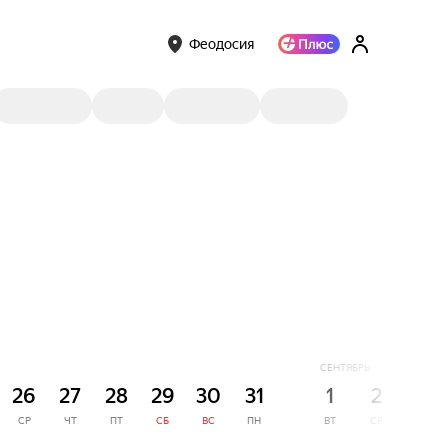
Феодосия
СЕНТЯБРЬ
26
27
28
29
30
31
1
2
3
СР
ЧТ
ПТ
СБ
ВС
ПН
ВТ
СР
ЧТ