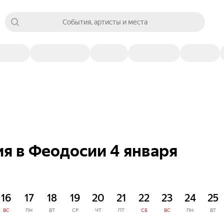
События, артисты и места
я в Феодосии 4 января
16
17
18
19
20
21
22
23
24
25
ВС
ПН
ВТ
СР
ЧТ
ПТ
СБ
ВС
ПН
ВТ