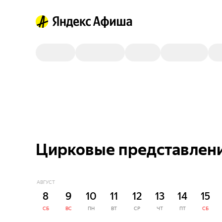
Цирковые представлени
АВГУСТ
8
9
10
11
12
13
14
15
СБ
ВС
ПН
ВТ
СР
ЧТ
ПТ
СБ