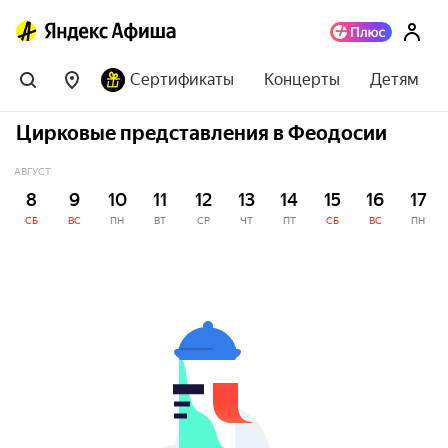
Сертификаты
Концерты
Детям
Цирковые представления в Феодосии
АВГУСТ
8
9
10
11
12
13
14
15
16
17
СБ
ВС
ПН
ВТ
СР
ЧТ
ПТ
СБ
ВС
ПН