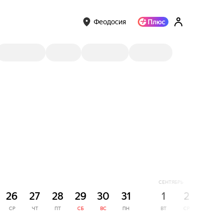
Феодосия
СЕНТЯБРЬ
26
27
28
29
30
31
1
2
3
СР
ЧТ
ПТ
СБ
ВС
ПН
ВТ
СР
ЧТ