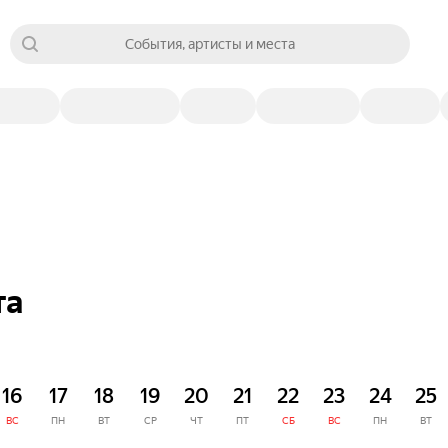
События, артисты и места
та
16
17
18
19
20
21
22
23
24
25
ВС
ПН
ВТ
СР
ЧТ
ПТ
СБ
ВС
ПН
ВТ