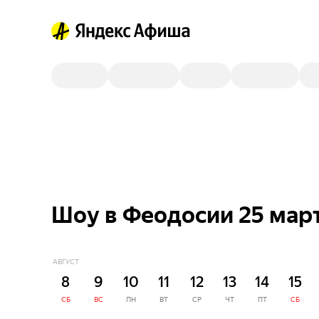
Шоу в Феодосии 25 мар
АВГУСТ
8
9
10
11
12
13
14
15
СБ
ВС
ПН
ВТ
СР
ЧТ
ПТ
СБ