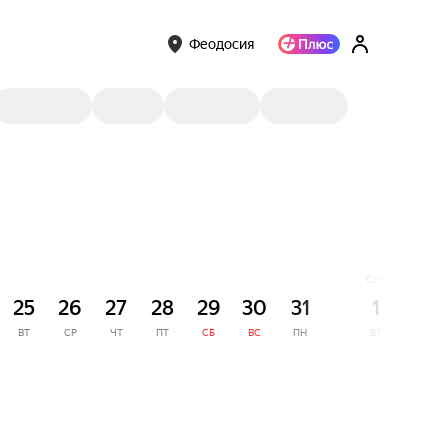
Феодосия
СЕНТЯБРЬ
25
26
27
28
29
30
31
1
2
ВТ
СР
ЧТ
ПТ
СБ
ВС
ПН
ВТ
СР