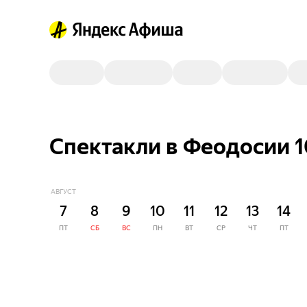
Спектакли в Феодосии 1
АВГУСТ
7
8
9
10
11
12
13
14
ПТ
СБ
ВС
ПН
ВТ
СР
ЧТ
ПТ