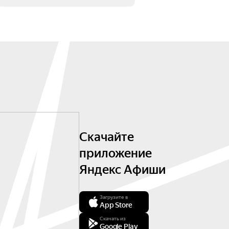
Скачайте
приложение
Яндекс Афиши
Загрузите в
App Store
Скачать из
Google Play