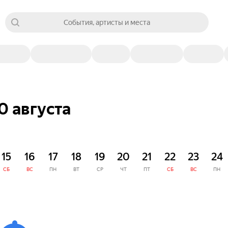
События, артисты и места
0 августа
15
16
17
18
19
20
21
22
23
24
СБ
ВС
ПН
ВТ
СР
ЧТ
ПТ
СБ
ВС
ПН