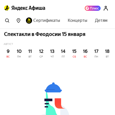
Сертификаты
Концерты
Детям
Спектакли в Феодосии 15 января
АВГУСТ
9
10
11
12
13
14
15
16
17
18
ВС
ПН
ВТ
СР
ЧТ
ПТ
СБ
ВС
ПН
ВТ