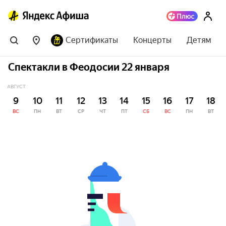
Сертификаты
Концерты
Детям
Спектакли в Феодосии 22 января
АВГУСТ
9
10
11
12
13
14
15
16
17
18
ВС
ПН
ВТ
СР
ЧТ
ПТ
СБ
ВС
ПН
ВТ