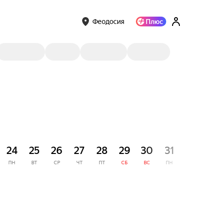
Феодосия
СЕНТЯ
24
25
26
27
28
29
30
31
1
ПН
ВТ
СР
ЧТ
ПТ
СБ
ВС
ПН
ВТ