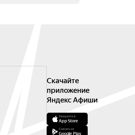
Скачайте
приложение
Яндекс Афиши
Загрузите в
App Store
Скачать из
Google Play