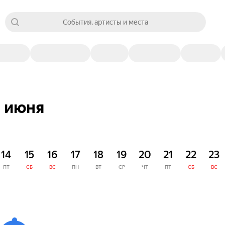
События, артисты и места
8 июня
14
15
16
17
18
19
20
21
22
23
ПТ
СБ
ВС
ПН
ВТ
СР
ЧТ
ПТ
СБ
ВС