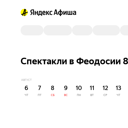
Спектакли в Феодосии 
АВГУСТ
6
7
8
9
10
11
12
13
ЧТ
ПТ
СБ
ВС
ПН
ВТ
СР
ЧТ