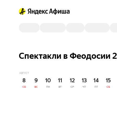
Спектакли в Феодосии 2
АВГУСТ
8
9
10
11
12
13
14
15
СБ
ВС
ПН
ВТ
СР
ЧТ
ПТ
СБ