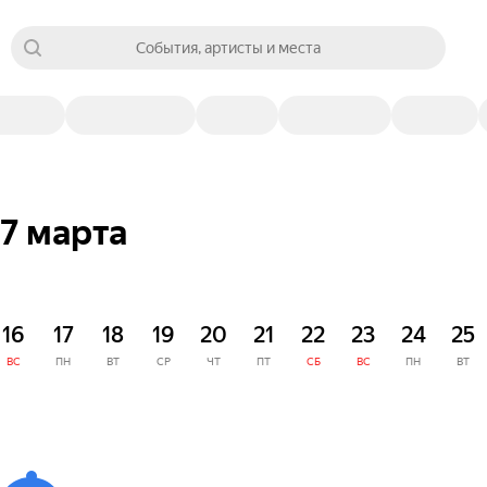
События, артисты и места
7 марта
16
17
18
19
20
21
22
23
24
25
ВС
ПН
ВТ
СР
ЧТ
ПТ
СБ
ВС
ПН
ВТ