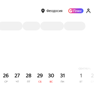
Феодосия
СЕНТЯБРЬ
26
27
28
29
30
31
1
2
3
СР
ЧТ
ПТ
СБ
ВС
ПН
ВТ
СР
ЧТ