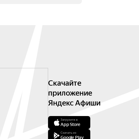
Скачайте
приложение
Яндекс Афиши
Загрузите в
App Store
Скачать из
Google Play