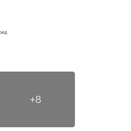
ед 
+8