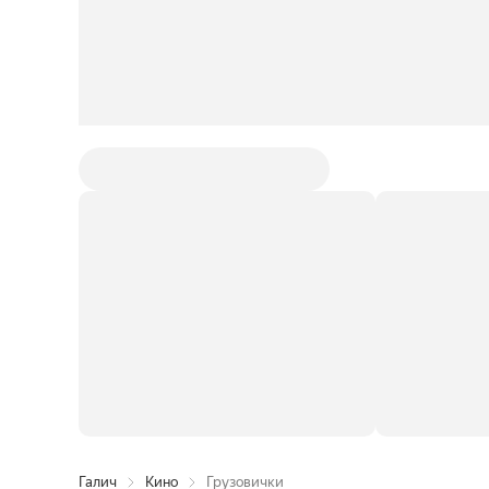
Галич
Кино
Грузовички