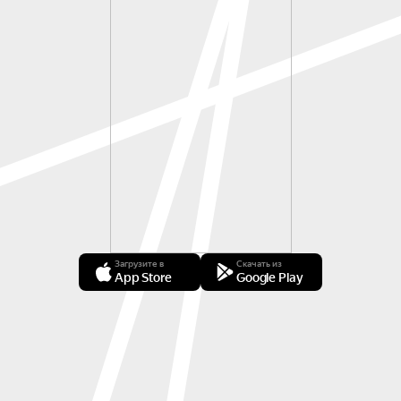
Загрузите в
Скачать из
App Store
Google Play