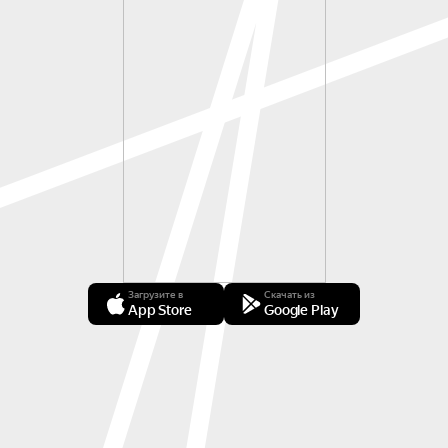
Загрузите в
Скачать из
App Store
Google Play