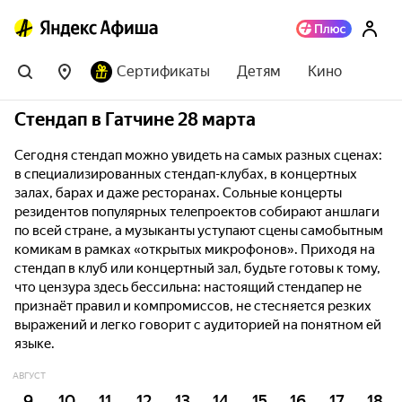
Сертификаты
Детям
Кино
Стендап в Гатчине 28 марта
Сегодня стендап можно увидеть на самых разных сценах:
в специализированных стендап-клубах, в концертных
залах, барах и даже ресторанах. Сольные концерты
резидентов популярных телепроектов собирают аншлаги
по всей стране, а музыканты уступают сцены самобытным
комикам в рамках «открытых микрофонов». Приходя на
стендап в клуб или концертный зал, будьте готовы к тому,
что цензура здесь бессильна: настоящий стендапер не
признаёт правил и компромиссов, не стесняется резких
выражений и легко говорит с аудиторией на понятном ей
языке.
АВГУСТ
9
10
11
12
13
14
15
16
17
18