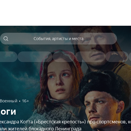
События, артисты и места
Военный
16+
оги
ксандра Котта («Брестская крепость») про спортсменов, 
али жителей блокадного Ленинграда