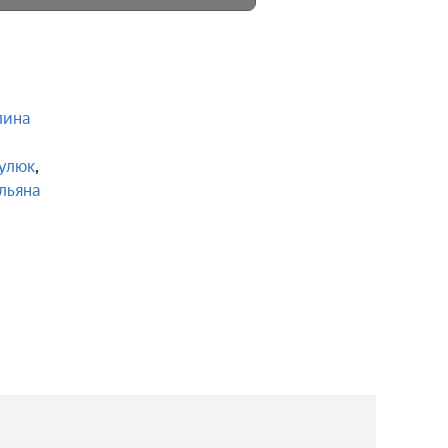
лина
,
Гулюк
,
льяна