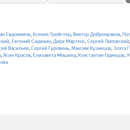
ан Евдокимов
,
Ксения Трейстер
,
Виктор Добронравов
,
По
ский
,
Евгений Сидихин
,
Дирк Мартенс
,
Сергей Липовский
сей Васильев
,
Сергей Гуровень
,
Максим Кузнецов
,
Злата 
й
,
Ясин Красов
,
Елизавета Мишина
,
Константин Одинцов
,
У
рова