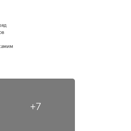
яд 
в 
самим 
+7