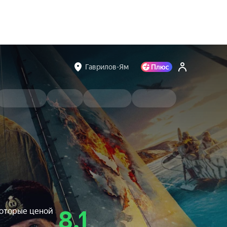
Гаврилов-Ям
которые ценой
8.1