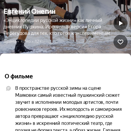
Евгений Онегин
«Энциклопедии русской жизни» как личный
дневник Пушкина. Ироничная версия Егора
Перегудова для тех, кто готов к экспериментам
Драма  •  Кино  •  12+
О фильме
В пространстве русской зимы на сцене 
Маяковки самый известный пушкинский сюжет 
звучит в исполнении молодых артистов, почти 
ровесников героев. Их молодость и самоирония 
автора превращают «энциклопедию русской 
жизни» в искренний поэтический театр, где 
поэзия не форма текста, а образ жизни. Гадания 