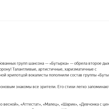
бованных групп шансона — «Бутырка» — обрела второе дыха
рону! Талантливые, артистичные, харизматичные с 
ной хрипотцой вокалисты пополнили состав группы «Бутыр
новым знакомы все зрители. Его стихи легко запоминаютс
 весной», «Аттестат», «Малец», «Шарик», «Девчонка с цент