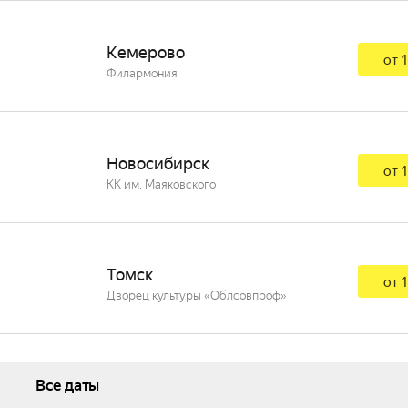
Кемерово
от 1
Филармония
Новосибирск
от 1
КК им. Маяковского
Томск
от 1
Дворец культуры «Облсовпроф»
Все даты