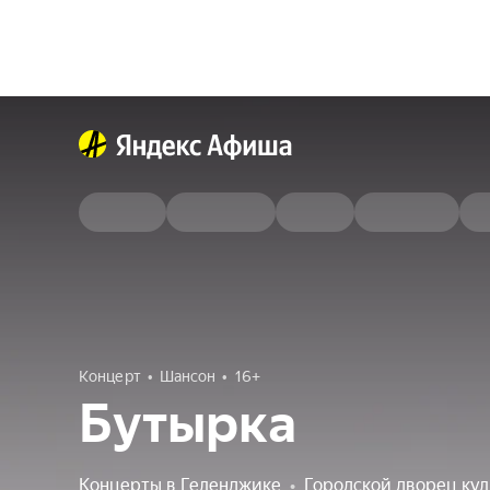
Концерт
Шансон
16+
Бутырка
Концерты в Геленджике
•
Городской дворец ку