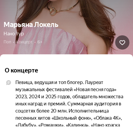
Марьяна Локель
Нано тур
Поп  •  Концерт  •  6+
О концерте
Певица, ведущая и топ блогер. Лауреат 
музыкальных фестивалей «Новая песня года» 
2023, 2024 и 2025 годов, обладатель множества 
иных наград и премий. Суммарная аудитория в 
соцсетях более 20 млн. Исполнительница 
песенных хитов «Школьный фонк», «Облака 4К», 
«Лабубу», «Ромашки», «Калинка», «Нано краска 
топ», «Покажи сердечко», «Пинг Понг», 