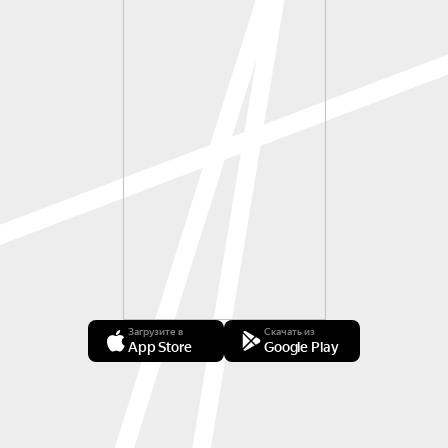
Загрузите в
Скачать из
App Store
Google Play