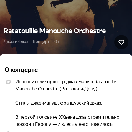
Ratatouille Manouche Orchestre
Джаз и блюз  •  Концерт  •  0+
О концерте
Исполнители: оркестр джаз‑мануш Ratatouille 
Manouche Orchestre (Ростов‑на‑Дону).

Стиль: джаз‑мануш, французский джаз.

В первой половине XX века джаз стремительно 
покорил Европу — и здесь у него появилось 
собственное лицо. Французская музыкальная 