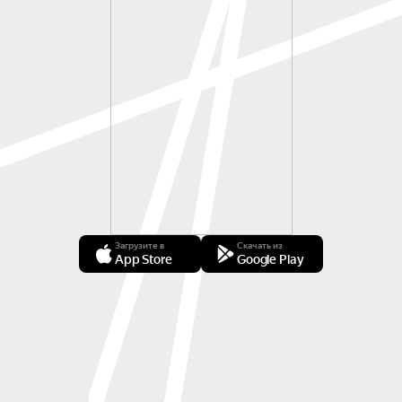
Загрузите в
Скачать из
App Store
Google Play