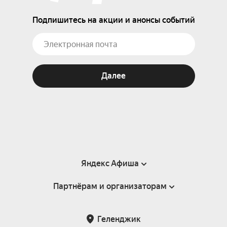
Подпишитесь на акции и анонсы событий
Далее
Яндекс Афиша
Партнёрам и организаторам
Справка
Пользовательское соглашение
Партнёрам и организаторам мероприятий
Геленджик
Подарочные сертификаты
Билетная система Яндекс Билеты