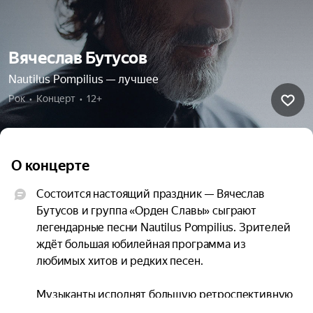
Вячеслав Бутусов
Nautilus Pompilius — лучшее
Рок  •  Концерт  •  12+
О концерте
Состоится настоящий праздник — Вячеслав 
Бутусов и группа «Орден Славы» сыграют 
легендарные песни Nautilus Pompilius. Зрителей 
ждёт большая юбилейная программа из 
любимых хитов и редких песен.

Музыканты исполнят большую ретроспективную 
программу из главных песен богатого 