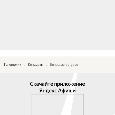
хорошо знакомых музыкальных полотен будут 
усилены благодаря высокотехнологичному 
мультимедийному шоу и эффектной 
сценографии.

До встречи на большом концерте Вячеслава 
Бутусова и «Ордена Славы», посвящённому 
легендарной группе Nautilus Pompilius.
Геленджик
Концерты
Вячеслав Бутусов
Скачайте приложение
Яндекс Афиши