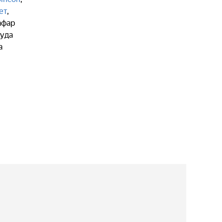
ет
,
афар
уда
a