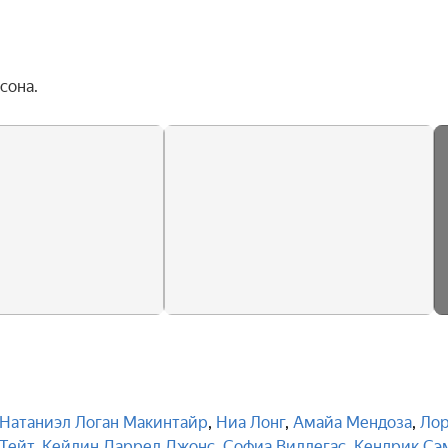
сона.
Натаниэл Логан Макинтайр
,
Ниа Лонг
,
Амайа Мендоза
,
Ло
Тейт
,
Кейлин Даррел Джонс
,
Софиа Виллегас
,
Кендрик Сэ