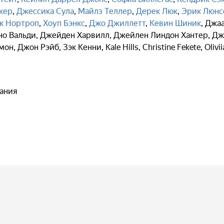
кер
,
Джессика Сула
,
Майлз Теллер
,
Дерек Люк
,
Эрик Люнс
к Нортроп
,
Хоуп Бэнкс
,
Джо Джиллетт
,
Кевин Шиник
,
Джа
о Вальди
,
Джейден Харвилл
,
Джейлен Линдон Хантер
,
Дж
мон
,
Джон Рэйб
,
Зэк Кенни
,
Kale Hills
,
Christine Fekete
,
Olivii
ания