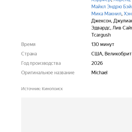
Майкл Эндрю Бэй
Мика Макнил
,
Хэн
Джексон
,
Джулиан
Эдвардс
,
Лив Сай
Tcargush
Время
130 минут
Страна
США, Великобрит
Год производства
2026
Оригинальное название
Michael
Источник
Кинопоиск