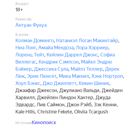
Возраст
18+
Режиссёр
Антуан Фукуа
В ролях
Колман Доминго
,
Натаниэл Логан Макинтайр
,
Ниа Лонг
,
Амайа Мендоза
,
Лора Хэрриер
,
Лоренц Тейт
,
Кейлин Даррел Джонс
,
Софиа
Виллегас
,
Кендрик Сэмпсон
,
Майкл Эндрю
Бэйкер
,
Джессика Сула
,
Майлз Теллер
,
Дерек
Люк
,
Эрик Люнсет
,
Мика Макнил
,
Хэнк Нортроп
,
Хоуп Бэнкс
,
Джо Джиллетт
,
Кевин Шиник
,
Джаафар Джексон
,
Джулиано Вальди
,
Джейден
Харвилл
,
Джейлен Линдон Хантер
,
Джуда
Эдвардс
,
Лив Саймон
,
Джон Рэйб
,
Зэк Кенни
,
Kale Hills
,
Christine Fekete
,
Oliviia Tcargush
Кинопоиск
Источник