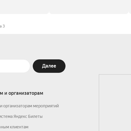
а 3
Далее
м и организаторам
и организаторам мероприятий
истема Яндекс Билеты
вным клиентам