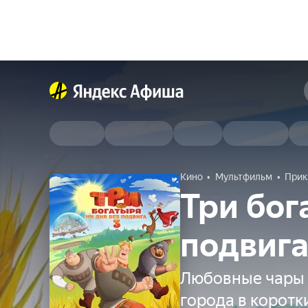
Кино
Мультфильм
Прик
Три бог
подвига
Любовные чары 
города в коротк