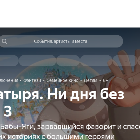
События, артисты и места
лючения
Фэнтези
Семейное кино
Детям
6+
атыря. Ни дня без
 3
Бабы-Яги, зарвавшийся фаворит и спас
их историях с большими героями