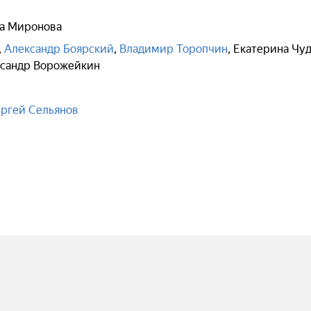
а Миронова
,
Александр Боярский
,
Владимир Торопчин
,
Екатерина Чу
сандр Ворожейкин
ргей Сельянов