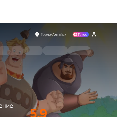
Горно-Алтайск
ение
5.9