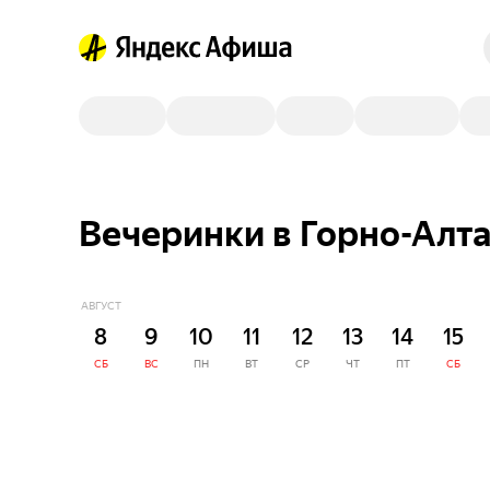
Вечеринки в Горно-Алта
АВГУСТ
8
9
10
11
12
13
14
15
СБ
ВС
ПН
ВТ
СР
ЧТ
ПТ
СБ