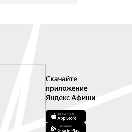
Скачайте
приложение
Яндекс Афиши
Загрузите в
App Store
Скачать из
Google Play