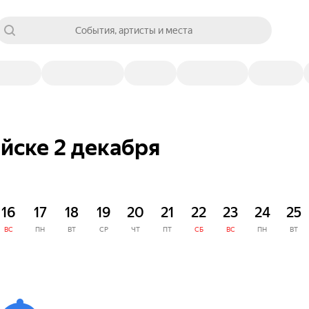
События, артисты и места
йске 2 декабря
16
17
18
19
20
21
22
23
24
25
ВС
ПН
ВТ
СР
ЧТ
ПТ
СБ
ВС
ПН
ВТ