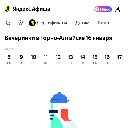
Сертификаты
Детям
Кино
Вечеринки в Горно-Алтайске 16 января
АВГУСТ
8
9
10
11
12
13
14
15
16
17
СБ
ВС
ПН
ВТ
СР
ЧТ
ПТ
СБ
ВС
ПН