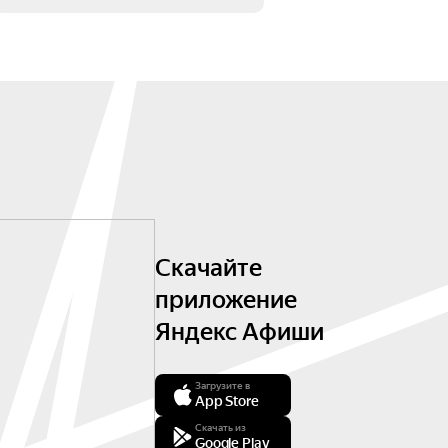
Скачайте
приложение
Яндекс Афиши
Загрузите в
App Store
Скачать из
Google Play