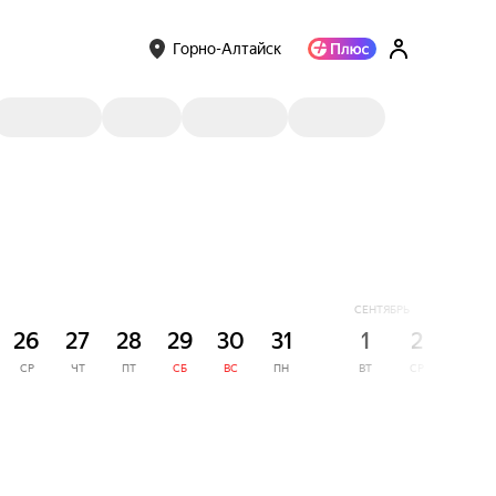
Горно-Алтайск
СЕНТЯБРЬ
26
27
28
29
30
31
1
2
3
СР
ЧТ
ПТ
СБ
ВС
ПН
ВТ
СР
ЧТ