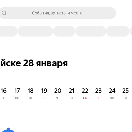
События, артисты и места
йске 28 января
16
17
18
19
20
21
22
23
24
25
ВС
ПН
ВТ
СР
ЧТ
ПТ
СБ
ВС
ПН
ВТ