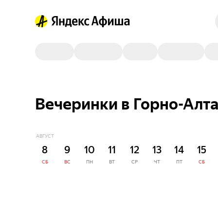
Вечеринки в Горно-Алта
АВГУСТ
8
9
10
11
12
13
14
15
СБ
ВС
ПН
ВТ
СР
ЧТ
ПТ
СБ