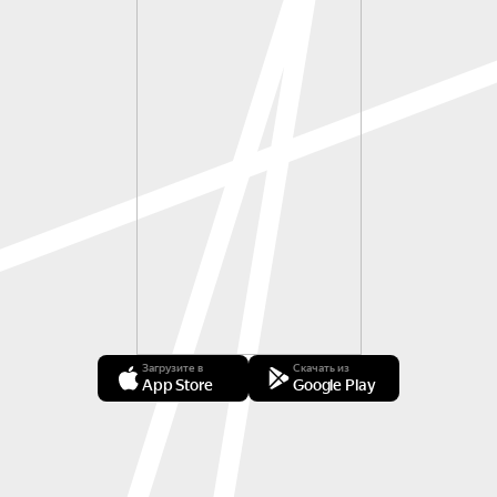
Загрузите в
Скачать из
App Store
Google Play