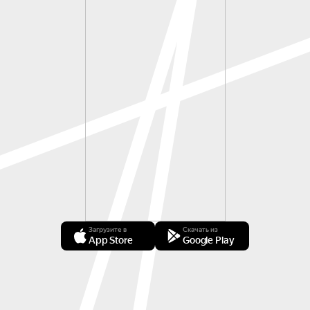
Загрузите в
Скачать из
App Store
Google Play