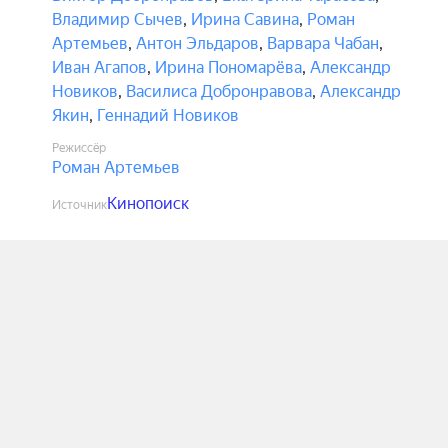
Владимир Сычев
,
Ирина Савина
,
Роман
Артемьев
,
Антон Эльдаров
,
Варвара Чабан
,
Иван Агапов
,
Ирина Пономарёва
,
Александр
Новиков
,
Василиса Добронравова
,
Александр
Якин
,
Геннадий Новиков
Режиссёр
Роман Артемьев
Кинопоиск
Источник