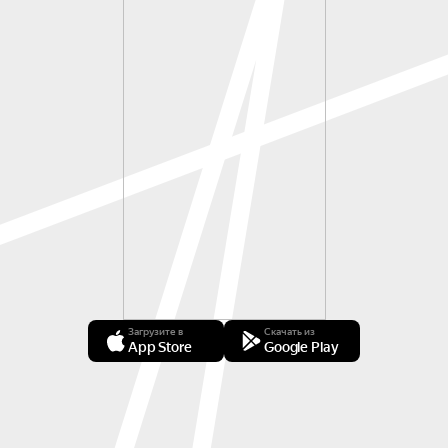
Загрузите в
Скачать из
App Store
Google Play