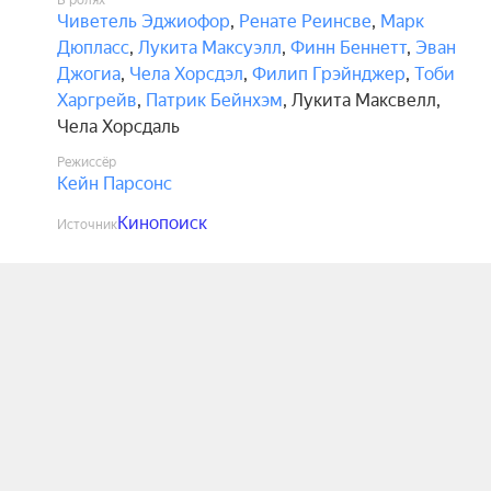
В ролях
Чиветель Эджиофор
,
Ренате Реинсве
,
Марк
Дюпласс
,
Лукита Максуэлл
,
Финн Беннетт
,
Эван
Джогиа
,
Чела Хорсдэл
,
Филип Грэйнджер
,
Тоби
Харгрейв
,
Патрик Бейнхэм
,
Лукита Максвелл
,
Чела Хорсдаль
Режиссёр
Кейн Парсонс
Кинопоиск
Источник