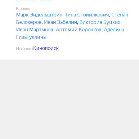
В ролях
Марк Эйдельштейн
,
Тина Стойилкович
,
Степан
Белозеров
,
Иван Забелин
,
Виктория Буцких
,
Иван Мартынов
,
Артемий Корочков
,
Аделина
Гизатуллина
Кинопоиск
Источник