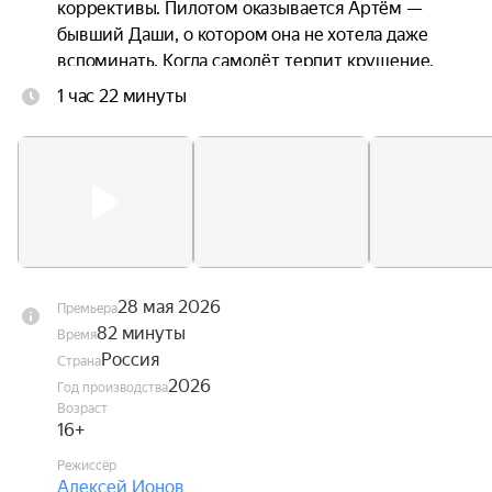
коррективы. Пилотом оказывается Артём — 
бывший Даши, о котором она не хотела даже 
вспоминать. Когда самолёт терпит крушение, 
троим приходится прыгать без подготовки. 
1 час 22 минуты
Стропы путаются. Они чудом остаются в живых 
— но оказываются подвешены над горной 
пропастью посреди бушующих лесных пожаров. 
Даша оказывается между двумя мужчинами, с 
каждым из которых связана её жизнь. Один — 
настоящее. Другой — незажившее прошлое.
28 мая 2026
Премьера
82 минуты
Время
Россия
Страна
2026
Год производства
Возраст
16+
Режиссёр
Алексей Ионов