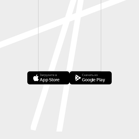
Загрузите в
Скачать из
App Store
Google Play