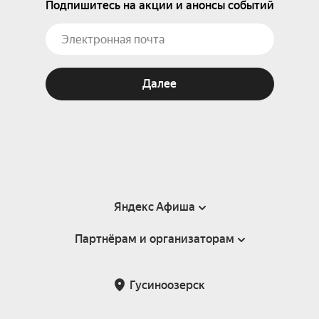
Подпишитесь на акции и анонсы событий
Далее
Яндекс Афиша
Партнёрам и организаторам
Справка
Пользовательское соглашение
Партнёрам и организаторам мероприятий
Гусиноозерск
Подарочные сертификаты
Билетная система Яндекс Билеты
Возврат билетов