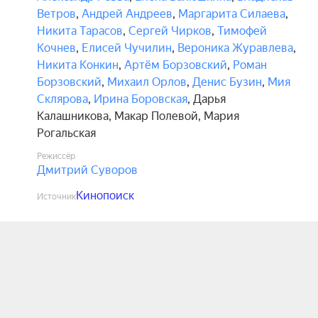
Ветров
,
Андрей Андреев
,
Маргарита Силаева
,
Никита Тарасов
,
Сергей Чирков
,
Тимофей
Кочнев
,
Елисей Чучилин
,
Вероника Журавлева
,
Никита Конкин
,
Артём Борзовский
,
Роман
Борзовский
,
Михаил Орлов
,
Денис Бузин
,
Мия
Склярова
,
Ирина Боровская
,
Дарья
Калашникова
,
Макар Полевой
,
Мария
Рогальская
Режиссёр
Дмитрий Суворов
Кинопоиск
Источник