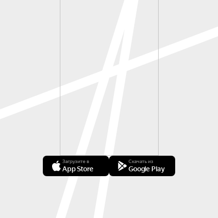
Загрузите в
Скачать из
App Store
Google Play