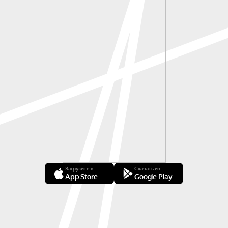
Загрузите в
Скачать из
App Store
Google Play