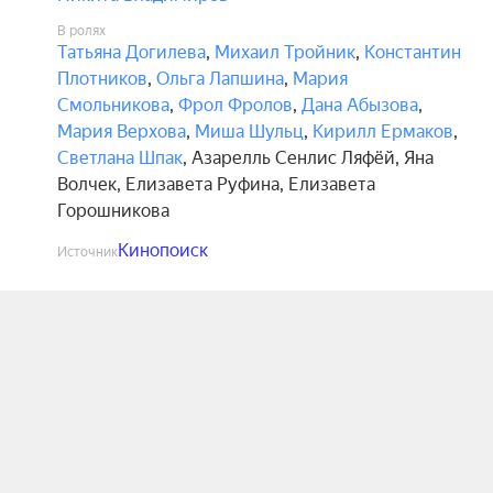
В ролях
Татьяна Догилева
,
Михаил Тройник
,
Константин
Плотников
,
Ольга Лапшина
,
Мария
Смольникова
,
Фрол Фролов
,
Дана Абызова
,
Мария Верхова
,
Миша Шульц
,
Кирилл Ермаков
,
Светлана Шпак
,
Азарелль Сенлис Ляфёй
,
Яна
Волчек
,
Елизавета Руфина
,
Елизавета
Горошникова
Кинопоиск
Источник