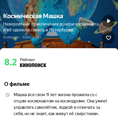
Космическая Машка
Невероятные приключения дочери космонавта
и её одноклассников в Петербурге
Комедия  •  Кино  •  12+
8.2
Рейтинг
О фильме
Машка все свои 11 лет жизни прожила со с 
отцом-космонавтом на космодроме. Она умеет 
управлять самолётом, лодкой и отвечать за 
себя, но не знает, как живут её сверстники. 