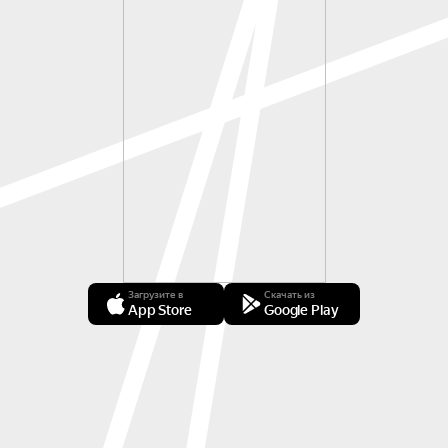
Загрузите в
Скачать из
App Store
Google Play