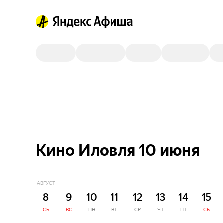
Кино Иловля 10 июня
АВГУСТ
8
9
10
11
12
13
14
15
СБ
ВС
ПН
ВТ
СР
ЧТ
ПТ
СБ