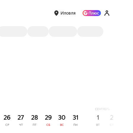
Иловля
СЕНТЯБРЬ
26
27
28
29
30
31
1
2
3
СР
ЧТ
ПТ
СБ
ВС
ПН
ВТ
СР
ЧТ