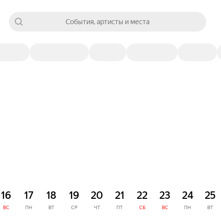
События, артисты и места
16
17
18
19
20
21
22
23
24
25
ВС
ПН
ВТ
СР
ЧТ
ПТ
СБ
ВС
ПН
ВТ