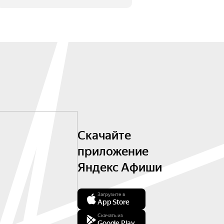
Скачайте
приложение
Яндекс Афиши
Загрузите в
App Store
Скачать из
Google Play