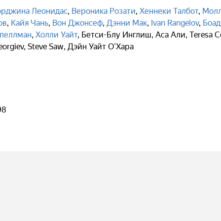
рджина Леонидас
,
Вероника Розати
,
Хеннеки Талбот
,
Молл
ов
,
Кайя Чань
,
Вон Джонсеф
,
Дэнни Мак
,
Ivan Rangelov
,
Боад
Спеллман
,
Холли Уайт
,
Бетси-Блу Инглиш
,
Аса Али
,
Teresa 
eorgiev
,
Steve Saw
,
Дэйн Уайт О’Хара
98