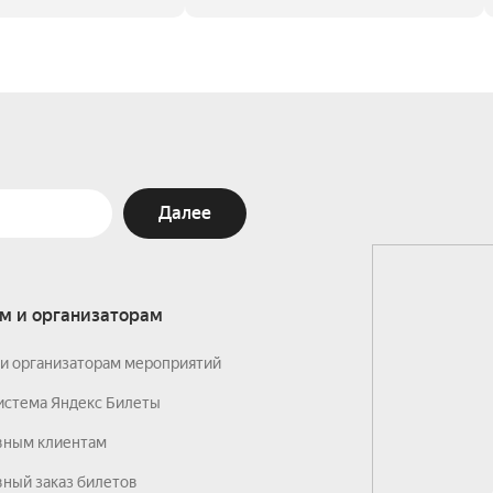
Далее
м и организаторам
и организаторам мероприятий
истема Яндекс Билеты
вным клиентам
ный заказ билетов