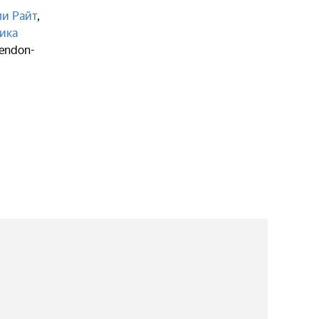
и Райт
,
ика
Cendon-