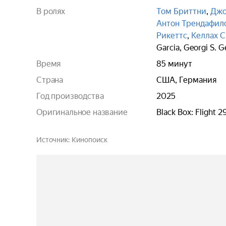
В ролях
Том Бриттни
,
Джо
Антон Трендафил
Рикеттс
,
Келлах 
Garcia
,
Georgi S. G
Время
85 минут
Страна
США, Германия
Год производства
2025
Оригинальное название
Black Box: Flight 2
Источник
Кинопоиск