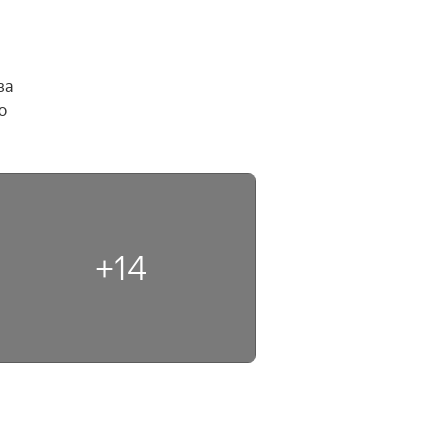
а 
 
+14