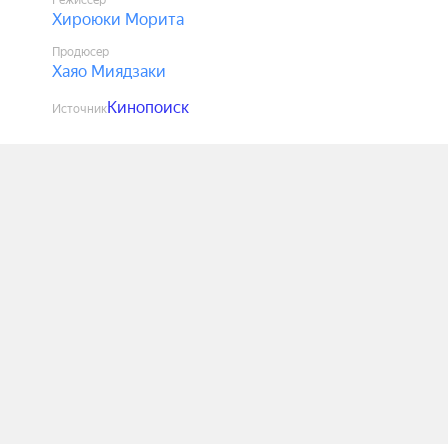
Режиссёр
Хироюки Морита
Продюсер
Хаяо Миядзаки
Кинопоиск
Источник