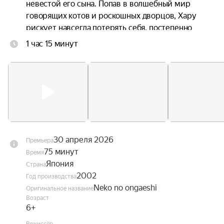
невестой его сына. Попав в волшебный мир 
говорящих котов и роскошных дворцов, Хару 
рискует навсегда потерять себя, постепенно 
превращаясь в кошку. С помощью 
1 час 15 минут
харизматичного кота Барона и его союзников ей 
предстоит опасное приключение, чтобы 
вернуться домой.
30 апреля 2026
Премьера
75 минут
Время
Япония
Страна
2002
Год производства
Neko no ongaeshi
Оригинальное название
Возраст
6+