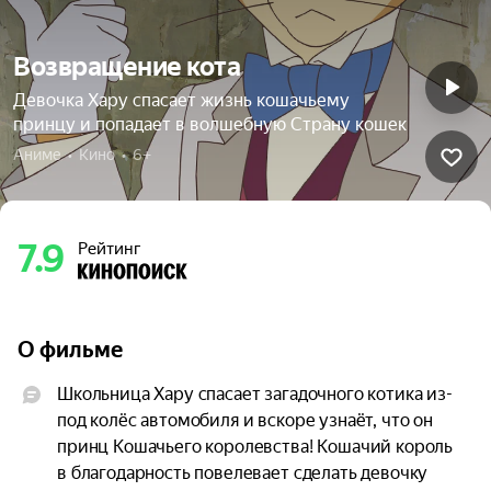
Возвращение кота
Девочка Хару спасает жизнь кошачьему
принцу и попадает в волшебную Страну кошек
Аниме  •  Кино  •  6+
7.9
Рейтинг
О фильме
Школьница Хару спасает загадочного котика из-
под колёс автомобиля и вскоре узнаёт, что он 
принц Кошачьего королевства! Кошачий король 
в благодарность повелевает сделать девочку 